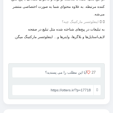
کننده مرتبطه. به علاوه محتوای شما به صورت اختصاصی منتشر
می‌شه.
اینفلوئنسر مارکتینگ چیه؟
به تبلیغات در پیج‌های شناخته شده مثل تبلیغ در صفحه
لایف‌استایل‌ها و بلاگرها، واینرها و… اینفلوئنسر مارکتینگ میگن.
27
آیا این مطلب را می پسندید؟
https://otters.ir/?p=17718