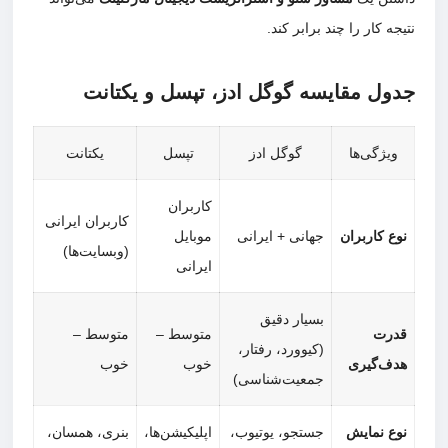
نتیجه کار را چند برابر کند.
جدول مقایسه گوگل ادز، تپسل و یکتانت
ویژگی‌ها
گوگل ادز
تپسل
یکتانت
کاربران
کاربران ایرانی
نوع کاربران
جهانی + ایرانی
موبایل
(وبسایت‌ها)
ایرانی
بسیار دقیق
قدرت
متوسط –
متوسط –
(کیوورد، رفتار،
هدف‌گیری
خوب
خوب
جمعیت‌شناسی)
نوع نمایش
جستجو، یوتیوب،
اپلیکیشن‌ها،
بنری، همسان،