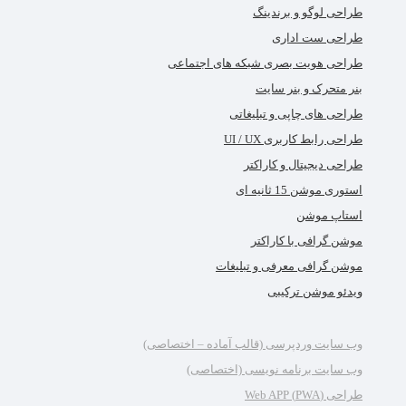
طراحی لوگو و برندینگ
طراحی ست اداری
طراحی هویت بصری شبکه های اجتماعی
بنر متحرک و بنر سایت
طراحی های چاپی و تبلیغاتی
طراحی رابط کاربری UI / UX
طراحی دیجیتال و کاراکتر
استوری موشن 15 ثانیه ای
استاپ موشن
موشن گرافی با کاراکتر
موشن گرافی معرفی و تبلیغات
ویدئو موشن ترکیبی
وب سایت وردپرسی (قالب آماده – اختصاصی)
وب سایت برنامه نویسی (اختصاصی)
طراحی (PWA) Web APP