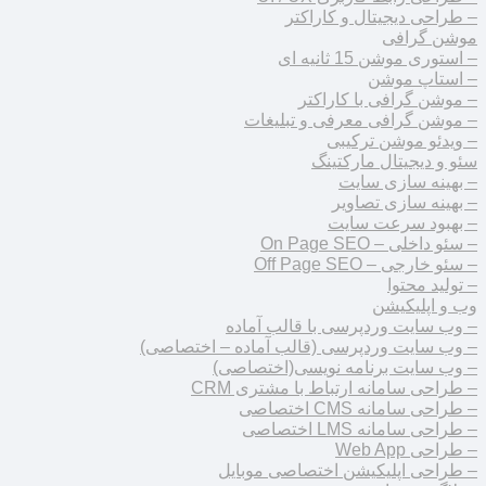
– طراحی دیجیتال و کاراکتر
موشن گرافی
– استوری موشن 15 ثانیه ای
– استاپ موشن
– موشن گرافی با کاراکتر
– موشن گرافی معرفی و تبلیغات
– ویدئو موشن ترکیبی
سئو و دیجیتال مارکتینگ
– بهینه سازی سایت
– بهینه سازی تصاویر
– بهبود سرعت سایت
– سئو داخلی – On Page SEO
– سئو خارجی – Off Page SEO
– تولید محتوا
وب و اپلیکیشن
– وب سایت وردپرسی با قالب آماده
– وب سایت وردپرسی (قالب آماده – اختصاصی)
– وب سایت برنامه نویسی(اختصاصی)
– طراحی سامانه ارتباط با مشتری CRM
– طراحی سامانه CMS اختصاصی
– طراحی سامانه LMS اختصاصی
– طراحی Web App
– طراحی اپلیکیشن اختصاصی موبایل