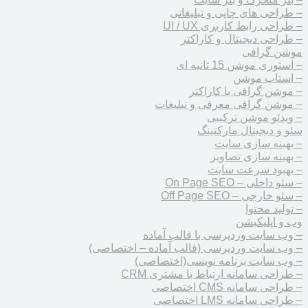
– طراحی های چاپی و تبلیغاتی
– طراحی رابط کاربری UI / UX
– طراحی دیجیتال و کاراکتر
موشن گرافی
– استوری موشن 15 ثانیه ای
– استاپ موشن
– موشن گرافی با کاراکتر
– موشن گرافی معرفی و تبلیغات
– ویدئو موشن ترکیبی
سئو و دیجیتال مارکتینگ
– بهینه سازی سایت
– بهینه سازی تصاویر
– بهبود سرعت سایت
– سئو داخلی – On Page SEO
– سئو خارجی – Off Page SEO
– تولید محتوا
وب و اپلیکیشن
– وب سایت وردپرسی با قالب آماده
– وب سایت وردپرسی (قالب آماده – اختصاصی)
– وب سایت برنامه نویسی(اختصاصی)
– طراحی سامانه ارتباط با مشتری CRM
– طراحی سامانه CMS اختصاصی
– طراحی سامانه LMS اختصاصی