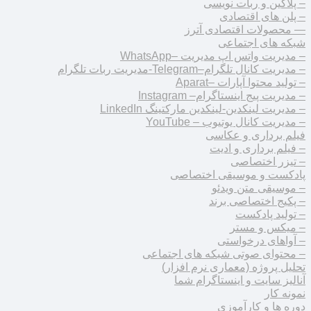
– پلاگین و ربات نویسی
– پلن های اقتصادی
— محصولات اقتصادی آترز
شبکه های اجتماعی
– مدیریت واتس اپ مدیریت –WhatsApp
– مدیریت کانال تلگرام–Telegram-مدیریت ربات تلگرام
– تولید محتوا آپارات –Aparat
– مدیریت پیج اینستاگرام– Instagram
– مدیریت لینکدین-لینکدین مارکتینگ LinkedIn
– مدیریت کانال یوتیوب – YouTube
فیلم برداری و عکاسی
– فیلم برداری و ادیت
– تیزر اختصاصی
پادکست و موسیقی اختصاصی
– موسیقی متن ویدئو
– پکیج اختصاصی برند
– تولید پادکست
– میکس و مستر
– آواهای درخواستی
– محتوای صوتی شبکه های اجتماعی
تحلیل پروژه (معماری نرم افزار)
آنالیز سایت و اینستاگرام شما
نمونه کار
دوره ها و کارآموزی