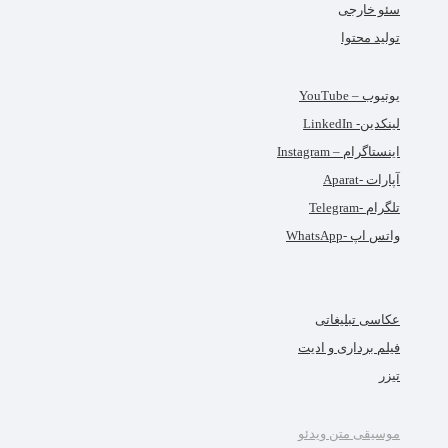
سئو خارجی
تولید محتوا
یوتیوب – YouTube
لینکدین- LinkedIn
اینستاگرام – Instagram
آپارات -Aparat
تلگرام -Telegram
واتس اپ -WhatsApp
عکاسی تبلیغاتی
فیلم برداری و ادیت
تیزر
موسیقی متن ویدئو