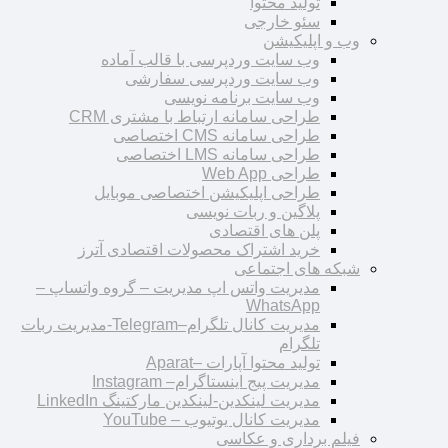
تولید محتوا
سئو خارجی
وب و اپلیکیشن
وب سایت وردپرسی با قالب آماده
وب سایت وردپرسی سفارشی
وب سایت برنامه نویسی
طراحی سامانه ارتباط با مشتری CRM
طراحی سامانه CMS اختصاصی
طراحی سامانه LMS اختصاصی
طراحی Web App
طراحی اپلیکیشن اختصاصی موبایل
پلاگین و ربات نویسی
پلن های اقتصادی
خرید اشتراک محصولات اقتصادی آترز
شبکه های اجتماعی
مدیریت واتس اپ مدیریت – گروه واتساپ –
WhatsApp
مدیریت کانال تلگرام–Telegram-مدیریت ربات
تلگرام
تولید محتوا آپارات –Aparat
مدیریت پیج اینستاگرام– Instagram
مدیریت لینکدین-لینکدین مارکتینگ LinkedIn
مدیریت کانال یوتیوب – YouTube
فیلم برداری و عکاسی