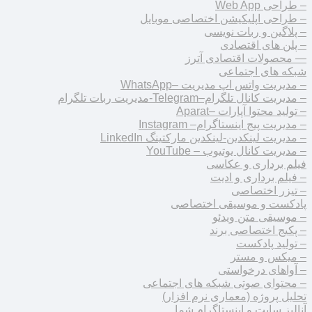
– طراحی Web App
– طراحی اپلیکیشن اختصاصی موبایل
– پلاگین و ربات نویسی
– پلن های اقتصادی
— محصولات اقتصادی آترز
شبکه های اجتماعی
– مدیریت واتس اپ مدیریت –WhatsApp
– مدیریت کانال تلگرام–Telegram-مدیریت ربات تلگرام
– تولید محتوا آپارات –Aparat
– مدیریت پیج اینستاگرام– Instagram
– مدیریت لینکدین-لینکدین مارکتینگ LinkedIn
– مدیریت کانال یوتیوب – YouTube
فیلم برداری و عکاسی
– فیلم برداری و ادیت
– تیزر اختصاصی
پادکست و موسیقی اختصاصی
– موسیقی متن ویدئو
– پکیج اختصاصی برند
– تولید پادکست
– میکس و مستر
– آواهای درخواستی
– محتوای صوتی شبکه های اجتماعی
تحلیل پروژه (معماری نرم افزار)
آنالیز سایت و اینستاگرام شما