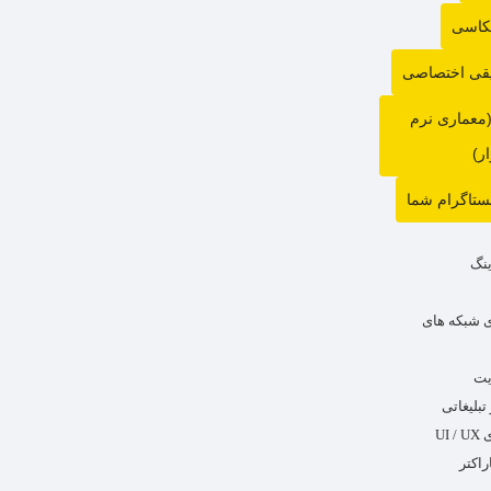
عکاسی
قی اختصاصی
(معماری نرم
ار)
نستاگرام شما
ینگ
 شبکه های
یت
بلیغاتی
UI
راکتر