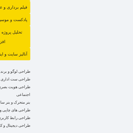
فیلم برداری و 
پادکست و موسی
تحلیل پروژه 
افز
آنالیز سایت و ای
طراحی لوگو و برند
طراحی ست اداری
طراحی هویت بصری
اجتماعی
بنر متحرک و بنر سا
طراحی های چاپی و ت
طراحی رابط کاربری  / UX
طراحی دیجیتال و کا