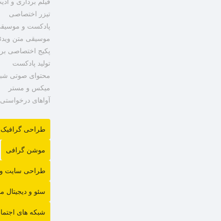
فیلم برداری و ادی
تیزر اختصاصی
پادکست و موسیق
موسیقی متن ویدئ
پکیج اختصاصی برن
تولید پادکست
محتوای صوتی شبک
میکس و مستر
آواهای درخواستی
طراحی گرافیک
موشن گرافی
طراحی سایت و ب
سئو و دیجیتال ما
شبکه های اجتما