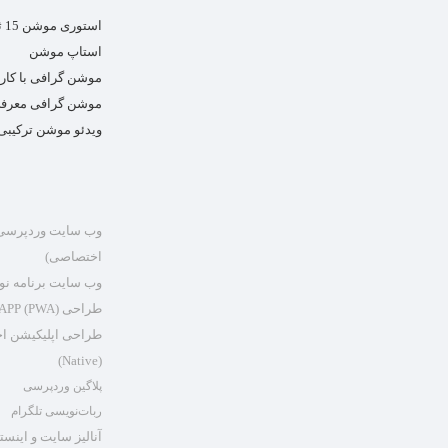
استوری موشن 15 ثانیه ای
استاپ موشن
موشن گرافی با کارا
موشن گرافی معرفی 
ویدئو موشن ترکیبی
وب سایت وردپرسی (
اختصاصی)
وب سایت برنامه ن
طراحی (PWA) Web APP
طراحی اپلیکیشن ا
(Native)
پلاگین وردپرسی
ربات‌نویسی تلگرام
آنالیز سایت و اینست