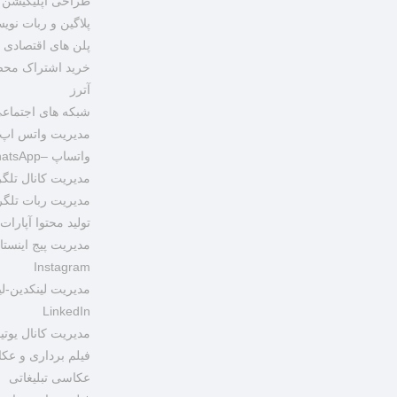
طراحی اپلیکیشن 
پلاگین و ربات نوی
پلن های اقتصادی
خرید اشتراک محص
آترز
شبکه های اجتماع
مدیریت واتس اپ 
واتساپ –WhatsApp
مدیریت ربات تلگر
تولید محتوا آپارات –arat
مدیریت پیج اینستا
Instagram
مدیریت لینکدین-لی
LinkedIn
مدیریت کانال یوتیوب – 
فیلم برداری و عک
عکاسی تبلیغاتی