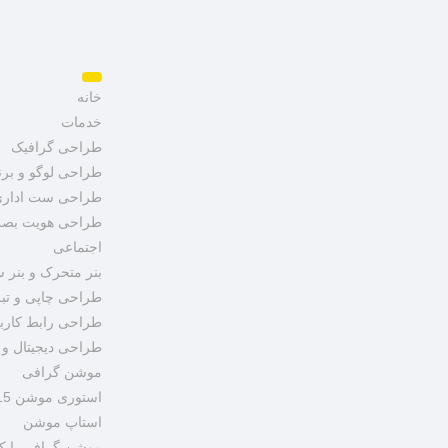
خانه
خدمات
طراحی گرافیک
طراحی لوگو و برن
طراحی ست ادار
طراحی هویت بصر
اجتماعی
بنر متحرک و بنر 
طراحی چاپی و تبل
طراحی رابط کاربری  UX
طراحی دیجیتال و ک
موشن گرافی
استوری موشن 15 ثانیه ای
استاپ موشن
موشن گرافی با کا