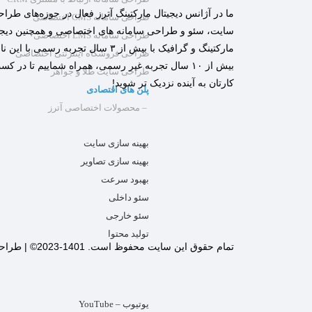
ما در
آژانس دیجیتال مارکتینگ آترز
فعال در حوزه‌های طرا
طراحی سامانه CMS اختصاصی
سایت، سئو و طراحی سامانه های اختصاصی و همچنین دیجی
طراحی سامانه LMS اختصاصی
مارکتینگ و گرافیک با بیش از ۳ سال تجربه رسمی با این
طراحی فروشگاه اینترنتی اختصاصی
بیش از ۱۰ سال تجربه غیر رسمی، همراه شماییم تا در ک
طراحی سایت طلا و جواهر
کارتان به آینده نزدیک تر شوید!
پلن های اقتصادی
– محصولات اختصاصی آترز
بهینه سازی سایت
بهینه سازی تصاویر
بهبود سرعت
سئو داخلی
سئو خارجی
تولید محتوا
تمام حقوق این سایت محفوظ است. 1401-2023© | طراحی و اجرا توسط
یوتیوب – YouTube