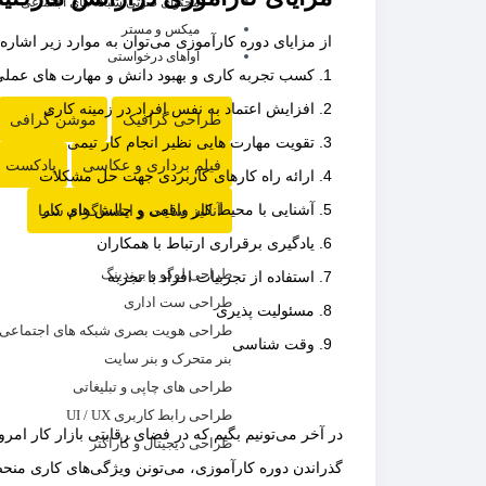
محتوای صوتی شبکه های اجتماعی
میکس و مستر
از مزایای دوره کارآموزی می‌توان به موارد زیر اشاره 
آواهای درخواستی
کسب تجربه کاری و بهبود دانش و مهارت های عمل
افزایش اعتماد به نفس افراد در زمینه کاری
طراحی گرافیک
موشن گرافی
تقویت مهارت هایی نظیر انجام کار تیمی
فیلم برداری و عکاسی
پادکست 
ارائه راه کارهای کاربردی جهت حل مشکلات
آنالیز سایت و اینستاگرام شما
آشنایی با محیط کار واقعی و چالش های کار
یادگیری برقراری ارتباط با همکاران
طراحی لوگو و برندینگ
استفاده از تجربیات افراد با تجربه
طراحی ست اداری
مسئولیت پذیری
طراحی هویت بصری شبکه های اجتماعی
وقت شناسی
بنر متحرک و بنر سایت
طراحی های چاپی و تبلیغاتی
طراحی رابط کاربری UI / UX
در آخر می‌تونیم بگیم که در فضای رقابتی بازار کار امر
طراحی دیجیتال و کاراکتر
گذراندن دوره کارآموزی، می‌تونن ویژگی‌های کاری منحصرب