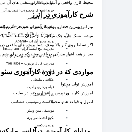
محیط کاری واقعی و آشنایی با کار و سختی های آن می توان
پلن های اقتصادی
خرید اشتراک محصولات اقتصادی آترز
شرح کارآموزی در آترز
شبکه های اجتماعی
مدیریت واتس اپ مدیریت – گروه واتساپ –pp
تیم اترزبهترین فضارو برای کارآموزان خود فراهم میکن
مدیریت کانال تلگرام–Telegram-مدیریت ربات تلگرام
میشه، تسک هارو چک میکنیم تا از میزان تسلط شما با خ
تولید محتوا آپارات –Aparat
اگر تسلط روی کار بالا بودف شما پروژه های واقعی دریا
مدیریت پیج اینستاگرام– Instagram
بعد از همه اینها، مدرکی دریافت مینید که هم برای 
مدیریت لینکدین-لینکدین مارکتینگ LinkedIn
مدیریت کانال یوتیوب – YouTube
مواردی که در دوره کارآموزی سئو 
فیلم برداری و عکاسی
عکاسی تبلیغاتی
آموزش تولید محتوا
فیلم برداری و ادیت
اموزش کار با وردپرس و انتشار محتوا در سایت
تیزر اختصاصی
اصول و قواعد سئو محتوا
پادکست و موسیقی اختصاصی
موسیقی متن ویدئو
پکیج اختصاصی برند
تولید پادکست
مزایای کارآموزی درآژانس مارکتین