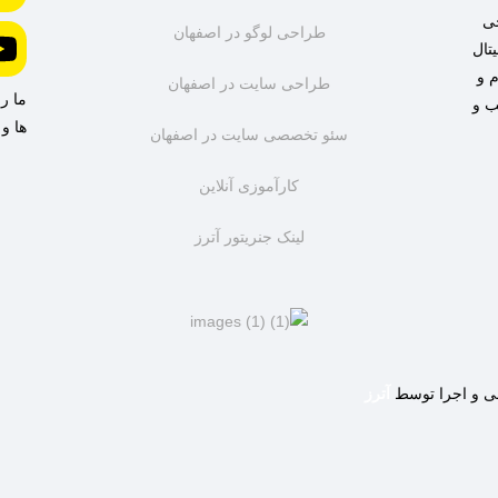
حی
طراحی لوگو در اصفهان
تال
 نام و
طراحی سایت در اصفهان
ما ر
سب و
ها و
سئو تخصصی سایت در اصفهان
کارآموزی آنلاین
لینک جنریتور آترز
آترز