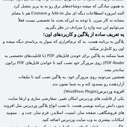
به همون سادگی که میشه دوشاخه‌های برق رو به یه پریز متصل کرد.
البته امروزه اصطلاحات دیگه ای مثل Add-on و Extension هم با معنای
مشابه به کار میرن. با توجه به این‌که بحث ما تخصصی نیست فعلاً
می‌توانیم این سه واژه را مترادف در نظر بگیریم.
یه تعریف ساده از پلاگین و کاربردهای اون!
پلاگین یه برنامه هست. یه کد نرم‌افزاری که سوارِ یه برنامه‌ی دیگه میشه و
اون رو کامل‌تر میکنه:
شما ممکنه یه پلاگین برای خوندن فایل‌های PDF (با قابلیت‌های تخصصی‌ یه
PDF-Reader) روی مرورگر خود نصب کنید تا خواندن فایل‌های PDF براتون
ساده‌تر بشه.
همچنین می‌تونید روی مرورگر خود، یه پلاگین نصب کنید تا تبلیغات
آزاردهنده رو مسدود کنه و به شما نشون نده.
افزونه وردپرس(WordPress Plugin)
یکی از قابلیت های وردپرس امکان تغییر، سفارشی سازی و ارتقا سایت
بدون دانش برنامه نویسی هست. با نصب انواع پلاگین وردپرس مثل افزونه
های فروشگاهی، صفحه ساز، امنیت، اسلایدر، فرم ساز، چت و… میتونید
امکانات بیشتری به وب سایت وردپرس اضافه کنید.
پلاگین وردپرس قطعه کدهای نرم افزاری هست که روی سایت وردپرس