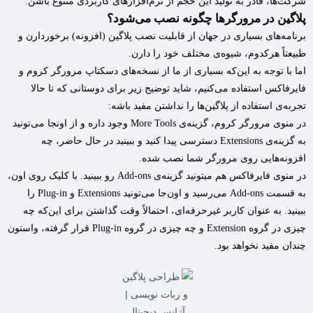
شرکت‌ها، قادر به تولید این حجم از نرم‌افزارهای کاربردی متنوع باشن.
پلاگین در مرورگرها چگونه نصب می‌شود؟
برنامه‌های بسیاری در جهان از قابلیت نصب پلاگین (افزونه) برخوردارن و
طبیعتاً هرکدوم، شیوه‌ی مختلف خود را دارن.
اما با توجه به این‌که بسیاری از ما از نسخه‌های دسکتاپ مرورگر کروم و
فایرفاکس استفاده می‌کنیم، شاید توضیح زیر برای دوستانی که تا حالا
تجربه‌ی استفاده از پلاگین‌ها را نداشتن مفید باشه:
در منوی مرورگر کروم، گزینه‌ی More Tools وجود داره و از اونجا می‌تونید
به گزینه‌ی Extensions دسترسی پیدا کنید و ببینید در حال حاضر، چه
افزونه‌هایی روی مرورگر شما نصب شده.
در منوی فایرفاکس هم میتونید گزینه‌ی Add-ons رو ببینید. با کلیک روی اون،
به قسمت Add-ons می‌رسید و اون‌جا می‌تونید Extensions و Plug-in را
ببینید. به عنوان کاربر غیرحرفه‌ای، احتمالاً وقت گذاشتن برای این‌که چه
چیزی در گروه Extension و چه چیزی در گروه Plug-in قرار گرفته، واستون
چندان مفید نخواهد بود.