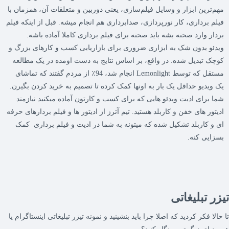
مهم‌ترین ابزار و وسایل فیلم‌سازی، یعنی دوربین و متعلقات آن، همزمان با
فیلم برداری، کار نورپردازی، صدابرداری هم انجام میشه. قبل از اینکه فیلم
بردار وارد صحنه بشه باید صحنه برای فیلم برداری کاملا آماده باشه.
ویدئو بدون شک به ابزاری ضروری برای بازاریابی کسب و کارهای بزرگ و
کوچک تبدیل شده. در واقع، بر اساس نتایج به دست اومده در یک مطالعه
مستقل که توسط Lemonlight انجام شد، 94٪ از مردم گفتند که تماشای
یک ویدیو حداقل یک بار به اونها کمک کرده تا تصمیم به خرید کردن بگیرن.
شما برای ادیت ویدئو هایی که برای کسب و کارتون آماده میکنید نیازمند
ادیتور های خفن و کاربلد هستید. تیم آترز از ادیتور ها و فیلم بردارهای حرفه
ای و کاربلد تشکیل شده که میتونه به شما در ادیت و فیلم برداری کمک
بسزایی کنه.
یزر تبلیغاتی
ا حالا فکر کردید که اصلا چرا باید بنشینید و نمونه تیزر تبلیغاتی اینستاگرام یا
ر مدیایِ دیگری رو نگاه کنید؟