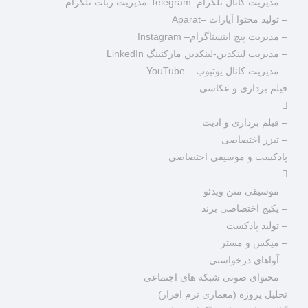
– مدیریت کانال تلگرام–Telegram-مدیریت ربات تلگرام
– تولید محتوا آپارات –Aparat
– مدیریت پیج اینستاگرام– Instagram
– مدیریت لینکدین-لینکدین مارکتینگ LinkedIn
– مدیریت کانال یوتیوب – YouTube
فیلم برداری و عکاسی
– فیلم برداری و ادیت
– تیزر اختصاصی
پادکست و موسیقی اختصاصی
– موسیقی متن ویدئو
– پکیج اختصاصی برند
– تولید پادکست
– میکس و مستر
– آواهای درخواستی
– محتوای صوتی شبکه های اجتماعی
تحلیل پروژه (معماری نرم افزار)