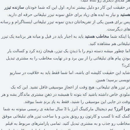
ر حقیقت این کار دو دلیل بیشتر نداره. اول این که شما خودتان
سازنده تیزر
ستید
و نیاز به ایده های زیاد برای خلقِ نمونه تیزر تبلیغاتی حرفه ای دارید.
س برای همین یکی از تفریحاتتان دیدنِ نمونه تیزر تبلیغاتی اینستاگرام و رسانه
ای دیگرست.
ا اینکه شما
مخاطب هستید
باید به اجبار باید در قبل و میانه هر برنامه یک تیزر
بلیغاتی هم مشاهده کنید.
ما چطور میشه دسته دوم را با دیدنِ یک تیزر، هیجان زده کرد و کسالت بار
ودنِ پیام های تبلیغاتی را از بین برد و در نهایت مخاطب را به مشتری تبدیل
رد؟
اید این حقیقت کلیشه ای باشه، اما شما فقط باید به خلاقیت در سناریو
ویسی برسید؛ همین.
ر تیزر های تبلیغاتی، هیچ وقت از اعجازِ موسیقی غافل نشید. این که یک
لودیِ خاص داشته باشید که بتونه تا همیشه در ذهنِ مشتری ماندگار بشه و هر
قت در جایی این موسیقی را شنید، فقط به یادِ برندِ شما بیوفتد.
را آترز؟
تیم دیجیتال مارکتینگ آترز با 3 سال سابقه ی رسمی میتونه به شما
مک کنه تا کسب و کارتون رو رونق بدین و با ساخت تیزر های تبلیغاتی موفق
خاطب رو جذب و به مشتری تبدیل کنید. تمامی پارامترهای مربوط به فیلم