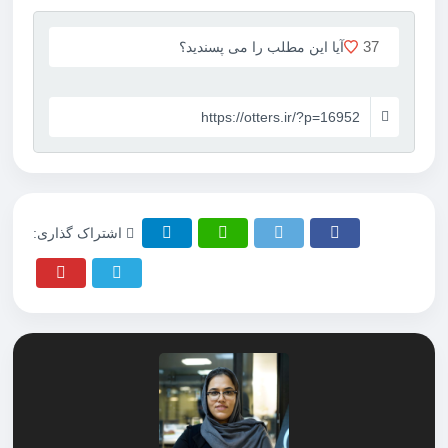
37
آیا این مطلب را می پسندید؟
https://otters.ir/?p=16952
اشتراک گذاری: