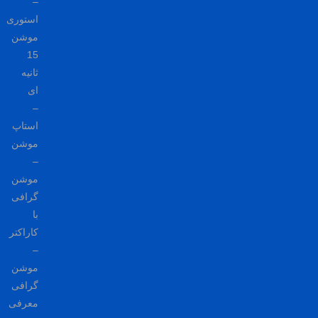
–
استوری
موشن
15
ثانیه
ای
–
استاپ
موشن
–
موشن
گرافی
با
کاراکتر
–
موشن
گرافی
معرفی