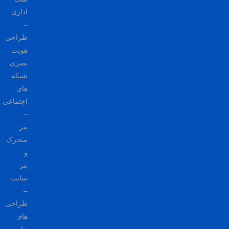
اداری
–
طراحی
هویت
بصری
شبکه
های
اجتماعی
–
بنر
متحرک
و
بنر
سایت
–
طراحی
های