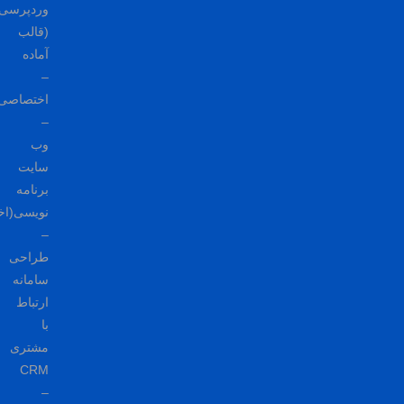
وردپرسی
(قالب
آماده
–
اختصاصی)
–
وب
سایت
برنامه
نویسی(اختصاصی)
–
طراحی
سامانه
ارتباط
با
مشتری
CRM
–