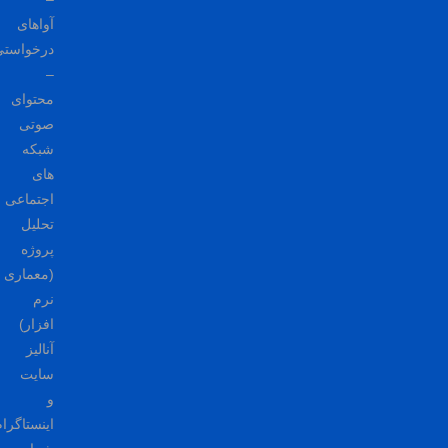
آواهای
درخواستی
–
محتوای
صوتی
شبکه
های
اجتماعی
تحلیل
پروژه
(معماری
نرم
افزار)
آنالیز
سایت
و
اینستاگرام