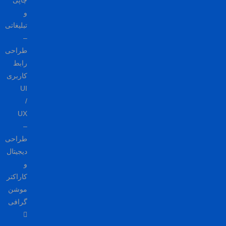
چاپی
و
تبلیغاتی
–
طراحی
رابط
کاربری
UI
/
UX
–
طراحی
دیجیتال
و
کاراکتر
موشن
گرافی