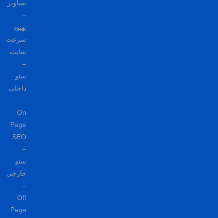
تصاویر
–
بهبود
سرعت
سایت
–
سئو
داخلی
–
On
Page
SEO
–
سئو
خارجی
–
Off
Page