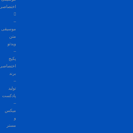
اختصاصی
–
موسیقی
متن
ویدئو
–
پکیج
اختصاصی
برند
–
تولید
پادکست
–
میکس
و
مستر
–