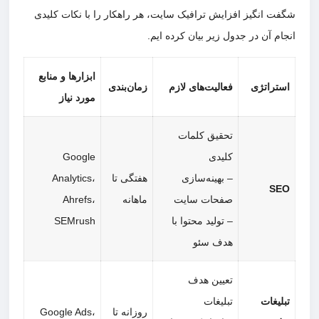
ت انگیز افزایش ترافیک سایت، هر راهکار را با نکات کلیدی
م آن در جدول زیر بیان کرده ایم.
ابزارها و منابع
تراتژی
فعالیت‌های لازم
زمان‌بندی
مورد نیاز
تحقیق کلمات
کلیدی
Google
– بهینه‌سازی
هفتگی تا
Analytics،
S
صفحات سایت
ماهانه
Ahrefs،
– تولید محتوا با
SEMrush
هدف سئو
تعیین هدف
لیغات
تبلیغات
روزانه تا
Google Ads،