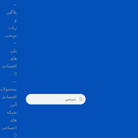
–
پلاگین
و
ربات
نویسی
–
پلن
های
اقتصادی
—
محصولات
اقتصادی
آترز
شبکه
های
اجتماعی