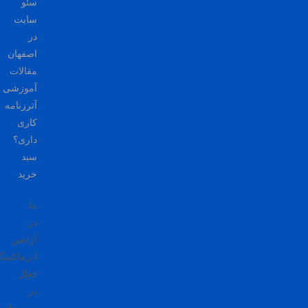
سئو
سایت
در
اصفهان
مقالات
آموزشی
آترزنامه
کاری
داری؟
سبد
خرید
ما
در
آژانس
آترماکتینگ
فعال
در