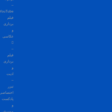
–
YouTube
فیلم
برداری
و
عکاسی
–
فیلم
برداری
و
ادیت
–
تیزر
اختصاصی
پادکست
و
موسیقی