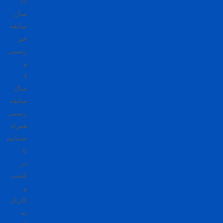
10
سال
سابقه
غیر
رسمی
و
4
سال
سابقه
رسمی
همراه
شماییم
تا
در
کسب
و
کارتان
به