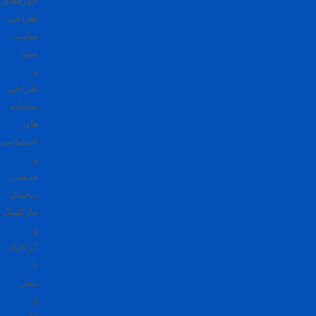
حوزه‌های
طراحی
سایت،
سئو
و
طراحی
سامانه
های
اختصاصی
و
همچنین
دیجیتال
مارکتینگ
و
گرافیک
با
بیش
از