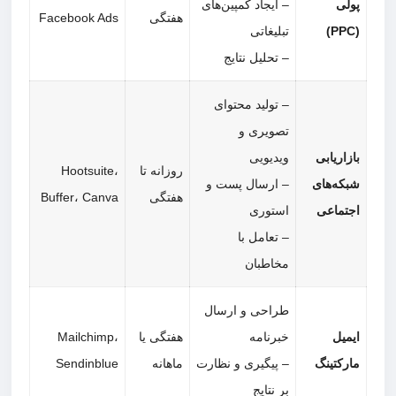
لی
– ایجاد کمپین‌های
هفتگی
Facebook Ads
تبلیغاتی
– تحلیل نتایج
– تولید محتوای
تصویری و
زاریابی
ویدیویی
روزانه تا
Hootsuite،
که‌های
– ارسال پست و
هفتگی
Buffer، Canva
تماعی
استوری
– تعامل با
مخاطبان
طراحی و ارسال
میل
خبرنامه
هفتگی یا
Mailchimp،
رکتینگ
– پیگیری و نظارت
ماهانه
Sendinblue
بر نتایج