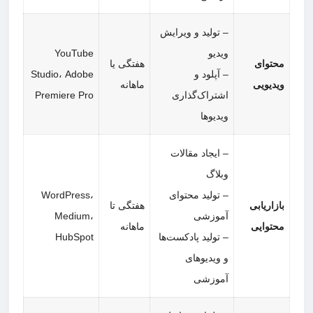
– تولید و ویرایش
ویدیو
YouTube
توای
هفتگی یا
– آپلود و
Studio، Adobe
دیویی
ماهانه
اشتراک‌گذاری
Premiere Pro
ویدیوها
– ایجاد مقالات
وبلاگ
– تولید محتوای
WordPress،
زاریابی
هفتگی تا
آموزشی
Medium،
توایی
ماهانه
– تولید پادکست‌ها
HubSpot
و ویدیوهای
آموزشی