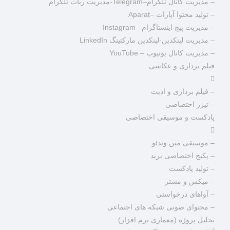
– مدیریت کانال تلگرام–Telegram-مدیریت ربات تلگرام
– تولید محتوا آپارات –Aparat
– مدیریت پیج اینستاگرام– Instagram
– مدیریت لینکدین-لینکدین مارکتینگ LinkedIn
– مدیریت کانال یوتیوب – YouTube
فیلم برداری و عکاسی
– فیلم برداری و ادیت
– تیزر اختصاصی
پادکست و موسیقی اختصاصی
– موسیقی متن ویدئو
– پکیج اختصاصی برند
– تولید پادکست
– میکس و مستر
– آواهای درخواستی
– محتوای صوتی شبکه های اجتماعی
تحلیل پروژه (معماری نرم افزار)